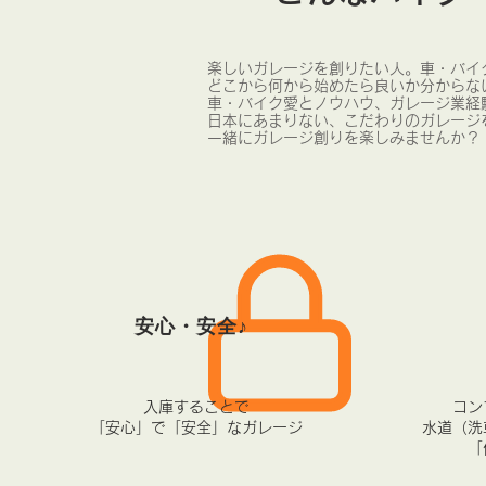
楽しいガレージを創りたい人。車・バイ
どこから何から始めたら良いか分からな
車・バイク愛とノウハウ、ガレージ業経
日本にあまりない、こだわりのガレージ
​一緒にガレージ創りを楽しみませんか？
安心・安全♪
入庫することで
コン
「安心」で「安全」なガレージ
水道（洗
「