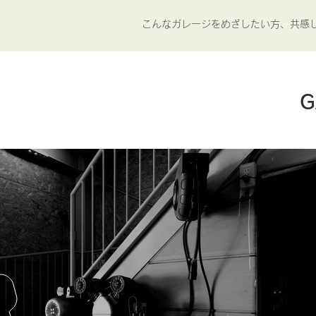
こんなガレージをめざしたい方、共感
G